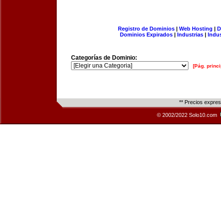
Registro de Dominios
|
Web Hosting
|
D
Dominios Expirados
|
Industrias
|
Indu
Categorías de Dominio:
[Pág. princi
** Precios expre
© 2002/2022 Solo10.com