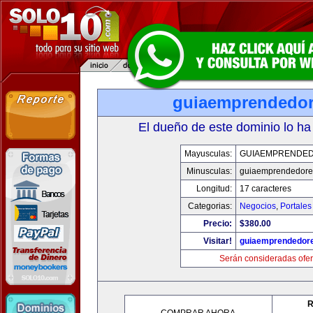
guiaemprendedo
El dueño de este dominio lo ha
Mayusculas:
GUIAEMPRENDE
Minusculas:
guiaemprendedore
Longitud:
17 caracteres
Categorias:
Negocios
,
Portales
Precio:
$380.00
Visitar!
guiaemprendedor
Serán consideradas ofer
R