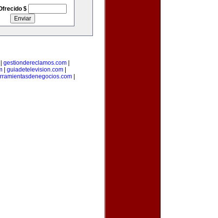
Ofrecido $
|
gestiondereclamos.com
|
m
|
guiadetelevision.com
|
rramientasdenegocios.com
|