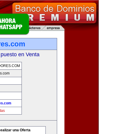
res.com
 puesto en Venta
DORES.COM
s.com
es.com
tas
ealizar una Oferta