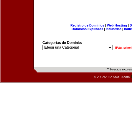
Registro de Dominios
|
Web Hosting
|
D
Dominios Expirados
|
Industrias
|
Indu
Categorías de Dominio:
[Pág. princi
** Precios expre
© 2002/2022 Solo10.com