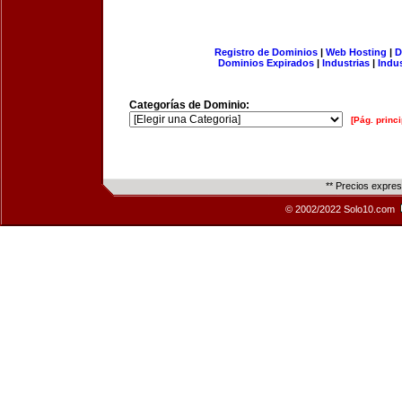
Registro de Dominios
|
Web Hosting
|
D
Dominios Expirados
|
Industrias
|
Indu
Categorías de Dominio:
[Pág. princi
** Precios expre
© 2002/2022 Solo10.com