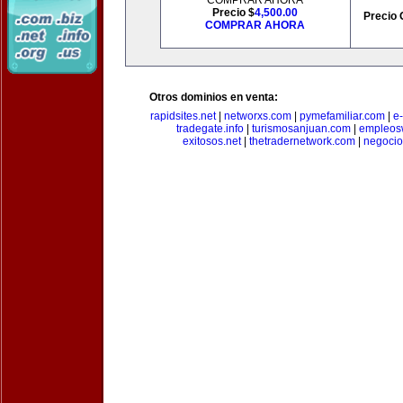
COMPRAR AHORA
Precio $
4,500.00
Precio 
COMPRAR AHORA
Otros dominios en venta:
rapidsites.net
|
networxs.com
|
pymefamiliar.com
|
e
tradegate.info
|
turismosanjuan.com
|
empleos
exitosos.net
|
thetradernetwork.com
|
negocio