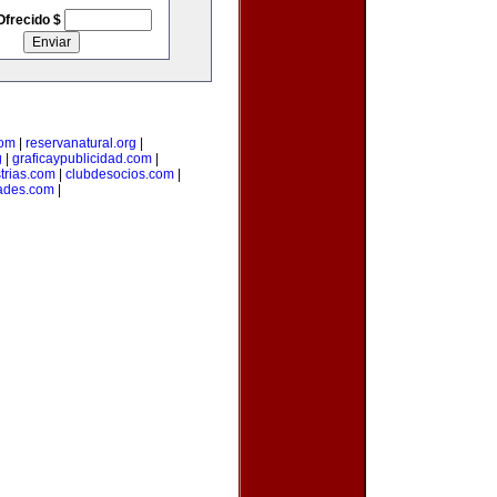
Ofrecido $
com
|
reservanatural.org
|
g
|
graficaypublicidad.com
|
trias.com
|
clubdesocios.com
|
ades.com
|