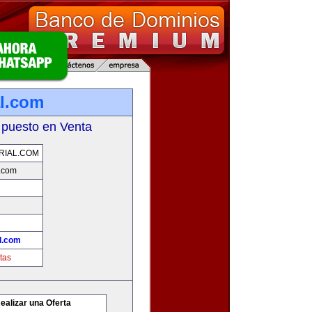
l.com
 puesto en Venta
RIAL.COM
.com
l.com
tas
ealizar una Oferta