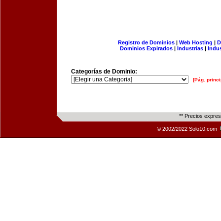
Registro de Dominios
|
Web Hosting
|
D
Dominios Expirados
|
Industrias
|
Indu
Categorías de Dominio:
[Pág. princi
** Precios expre
© 2002/2022 Solo10.com