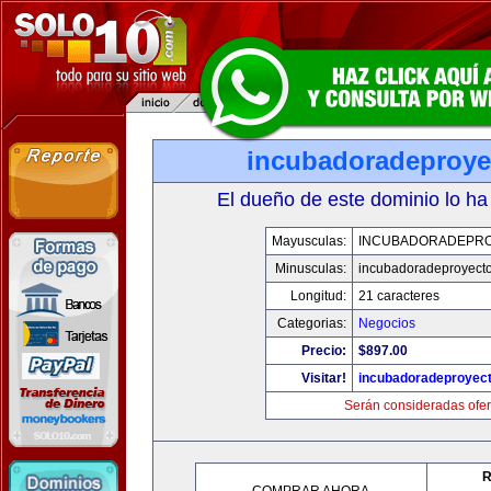
incubadoradeproy
El dueño de este dominio lo ha
Mayusculas:
INCUBADORADEPR
Minusculas:
incubadoradeproyect
Longitud:
21 caracteres
Categorias:
Negocios
Precio:
$897.00
Visitar!
incubadoradeproyec
Serán consideradas ofer
R