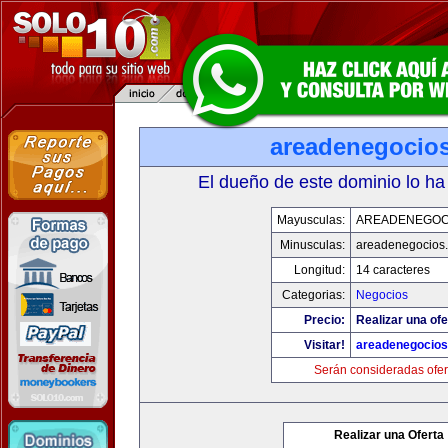
areadenegocio
El dueño de este dominio lo ha
Mayusculas:
AREADENEGOC
Minusculas:
areadenegocios
Longitud:
14 caracteres
Categorias:
Negocios
Precio:
Realizar una ofe
Visitar!
areadenegocio
Serán consideradas ofer
Realizar una Oferta