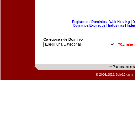
Registro de Dominios
|
Web Hosting
|
D
Dominios Expirados
|
Industrias
|
Indu
Categorías de Dominio:
[Pág. princi
** Precios expre
© 2002/2022 Solo10.com