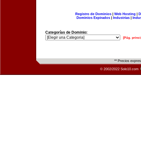
Registro de Dominios
|
Web Hosting
|
D
Dominios Expirados
|
Industrias
|
Indu
Categorías de Dominio:
[Pág. princi
** Precios expre
© 2002/2022 Solo10.com