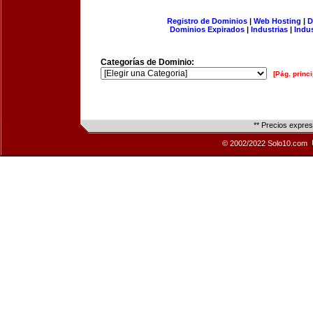
Registro de Dominios
|
Web Hosting
|
D
Dominios Expirados
|
Industrias
|
Indu
Categorías de Dominio:
[Pág. princi
** Precios expre
© 2002/2022 Solo10.com