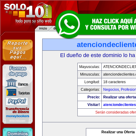
atenciondeclien
El dueño de este dominio lo ha
Mayusculas:
ATENCIONDECLIE
Minusculas:
atenciondeclientes
Longitud:
18 caracteres
Categorias:
Negocios
,
Profesio
Precio:
Realizar una oferta
Visitar!
atenciondecliente
Serán consideradas ofer
Realizar una Oferta