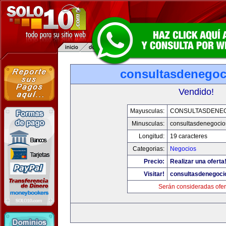
consultasdenego
Vendido!
Mayusculas:
CONSULTASDENE
Minusculas:
consultasdenegocio
Longitud:
19 caracteres
Categorias:
Negocios
Precio:
Realizar una oferta
Visitar!
consultasdenegoci
Serán consideradas ofer