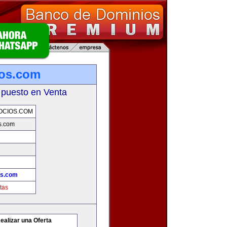
ios.com
 puesto en Venta
OCIOS.COM
s.com
os.com
tas
ealizar una Oferta