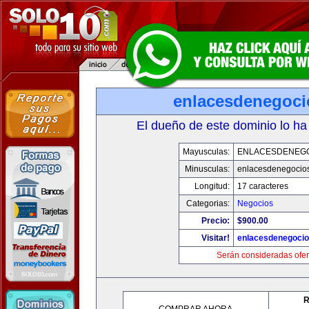
enlacesdenegoc
El dueño de este dominio lo ha
Mayusculas:
ENLACESDENEG
Minusculas:
enlacesdenegocio
Longitud:
17 caracteres
Categorias:
Negocios
Precio:
$900.00
Visitar!
enlacesdenegoci
Serán consideradas ofer
R