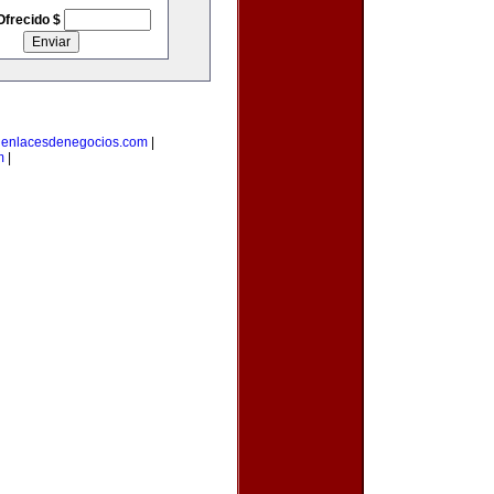
Ofrecido $
|
enlacesdenegocios.com
|
m
|