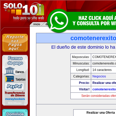
comotenerexit
El dueño de este dominio lo ha
Mayusculas:
COMOTENEREX
Minusculas:
comotenerexito
Longitud:
14 caracteres
Categorias:
Negocios
Precio:
Realizar una ofe
Visitar!
comotenerexit
Serán consideradas ofer
Realizar una Oferta