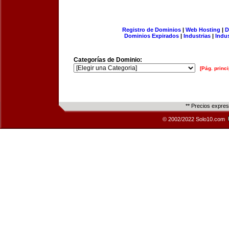
Registro de Dominios
|
Web Hosting
|
D
Dominios Expirados
|
Industrias
|
Indu
Categorías de Dominio:
[Pág. princi
** Precios expre
© 2002/2022 Solo10.com