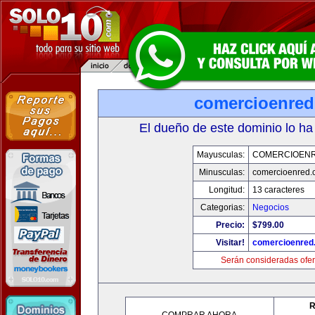
comercioenre
El dueño de este dominio lo ha
Mayusculas:
COMERCIOEN
Minusculas:
comercioenred.
Longitud:
13 caracteres
Categorias:
Negocios
Precio:
$799.00
Visitar!
comercioenred
Serán consideradas ofer
R