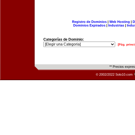
Registro de Dominios
|
Web Hosting
|
D
Dominios Expirados
|
Industrias
|
Indu
Categorías de Dominio:
[Pág. princi
** Precios expre
© 2002/2022 Solo10.com