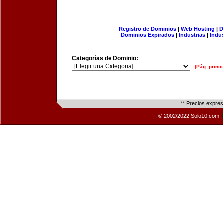
Registro de Dominios
|
Web Hosting
|
D
Dominios Expirados
|
Industrias
|
Indu
Categorías de Dominio:
[Pág. princi
** Precios expre
© 2002/2022 Solo10.com