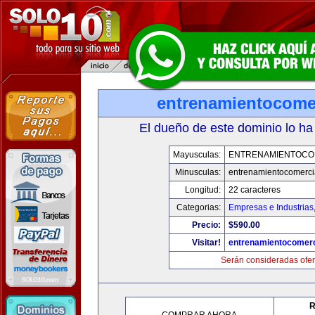
entrenamientocome
El dueño de este dominio lo ha
Mayusculas:
ENTRENAMIENTOCO
Minusculas:
entrenamientocomerci
Longitud:
22 caracteres
Categorias:
Empresas e Industrias
Precio:
$590.00
Visitar!
entrenamientocomerc
Serán consideradas ofer
R