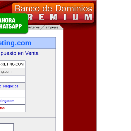
ting.com
 puesto en Venta
KETING.COM
ng.com
d
,
Negocios
ting.com
tas