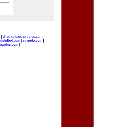
m
|
directoriotecnologico.com
|
odefutbol.com
|
suvuelo.com
|
uipados.com
|