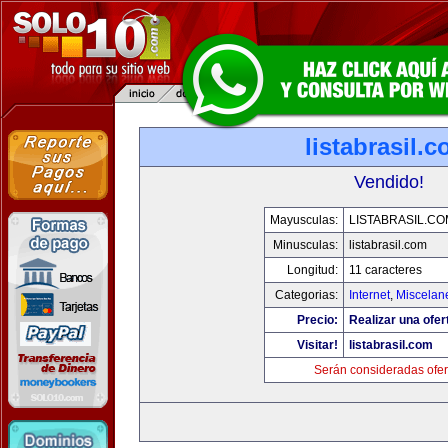
listabrasil.
Vendido!
Mayusculas:
LISTABRASIL.CO
Minusculas:
listabrasil.com
Longitud:
11 caracteres
Categorias:
Internet
,
Miscelane
Precio:
Realizar una ofer
Visitar!
listabrasil.com
Serán consideradas ofer