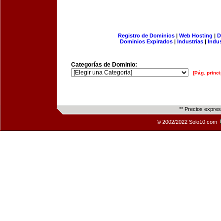
Registro de Dominios
|
Web Hosting
|
D
Dominios Expirados
|
Industrias
|
Indu
Categorías de Dominio:
[Pág. princi
** Precios expre
© 2002/2022 Solo10.com