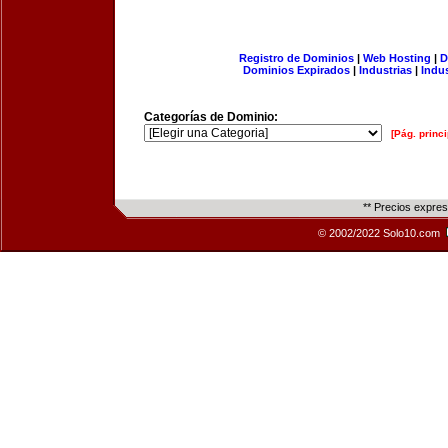
Registro de Dominios
|
Web Hosting
|
D
Dominios Expirados
|
Industrias
|
Indu
Categorías de Dominio:
[Pág. princi
** Precios expre
© 2002/2022 Solo10.com