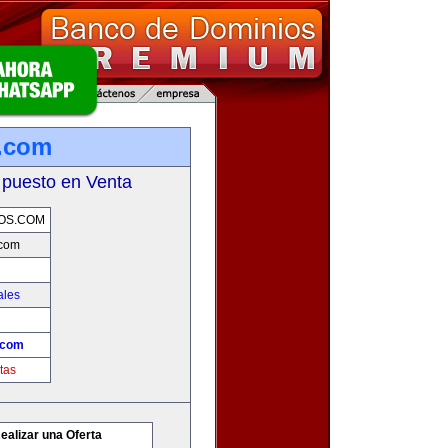
.com
 puesto en Venta
OS.COM
.com
ales
.com
tas
ealizar una Oferta