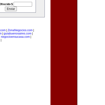
Ofrecido $
o.com
|
ZonaNegocios.com
|
om
|
guiabuenosaires.com
|
|
negocioensucasa.com
|
|