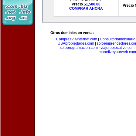
COMPRAR AHORA
Precio $
1,500.00
Precio 
COMPRAR AHORA
Otros dominios en venta:
ComprasViaInternet.com
|
ConsultorInmobiliari
USApropiedades.com
|
soloemprendedores.c
soloprogramacion.com
|
viajeroejecutivo.com
monetizeyourweb.com