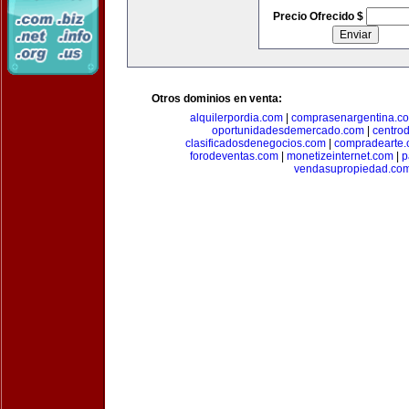
Precio Ofrecido $
Otros dominios en venta:
alquilerpordia.com
|
comprasenargentina.c
oportunidadesdemercado.com
|
centro
clasificadosdenegocios.com
|
compradearte
forodeventas.com
|
monetizeinternet.com
|
p
vendasupropiedad.co