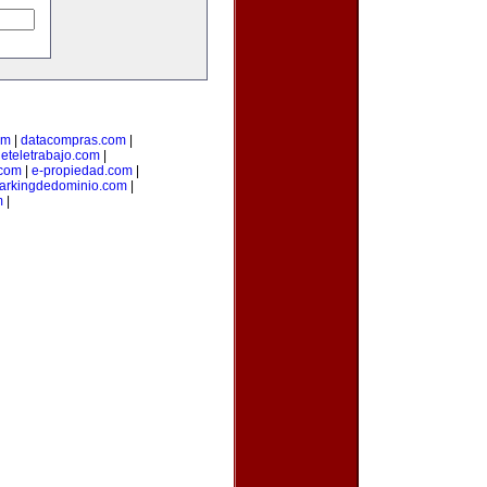
om
|
datacompras.com
|
deteletrabajo.com
|
.com
|
e-propiedad.com
|
arkingdedominio.com
|
m
|