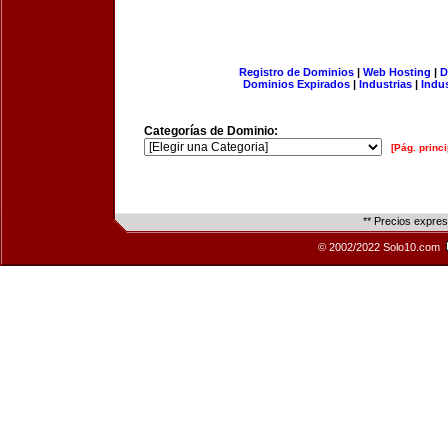
Registro de Dominios
|
Web Hosting
|
D
Dominios Expirados
|
Industrias
|
Indu
Categorías de Dominio:
[Pág. princi
** Precios expre
© 2002/2022 Solo10.com