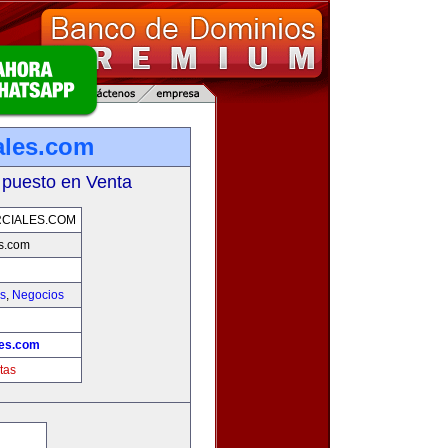
ales.com
 puesto en Venta
CIALES.COM
s.com
as
,
Negocios
les.com
tas