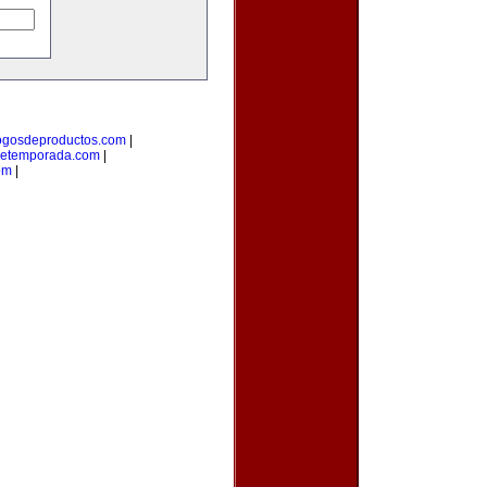
ogosdeproductos.com
|
detemporada.com
|
om
|