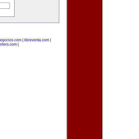
egocios.com
|
libreventa.com
|
ellers.com
|