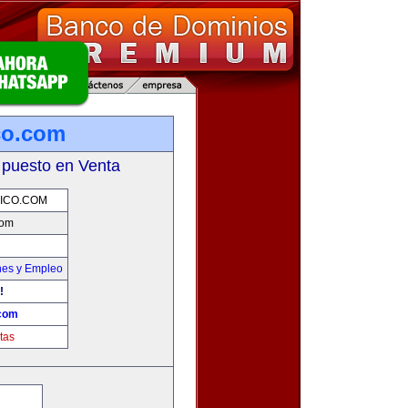
co.com
 puesto en Venta
ICO.COM
com
nes y Empleo
!
.com
tas