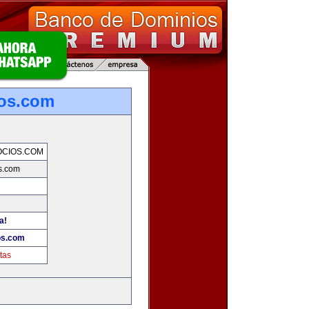
os.com
CIOS.COM
s.com
a!
os.com
tas