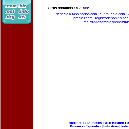
Otros dominios en venta:
serviciosempresarios.com
|
e-inmueble.com
|
precios.com
|
registrodenombresd
registrodenombresdedomini
Registro de Dominios
|
Web Hosting
|
D
Dominios Expirados
|
Industrias
|
Indu