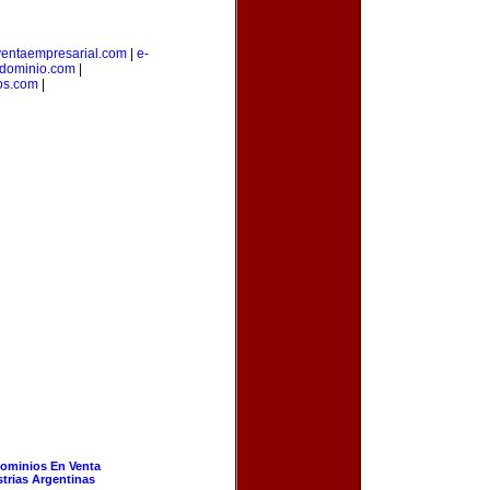
ventaempresarial.com
|
e-
edominio.com
|
os.com
|
ominios En Venta
strias Argentinas