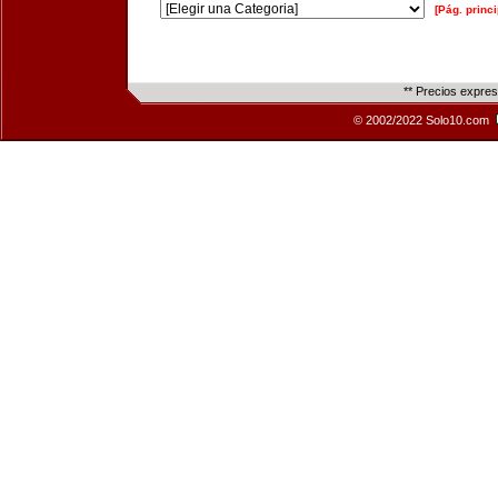
[Pág. princi
** Precios expre
© 2002/2022 Solo10.com