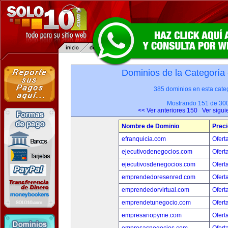
Dominios de la Categoría
385 dominios en esta categ
Mostrando 151 de 30
<< Ver anteriores 150
Ver sigui
Nombre de Dominio
Preci
efranquicia.com
Ofert
ejecutivodenegocios.com
Ofert
ejecutivosdenegocios.com
Ofert
emprendedoresenred.com
Ofert
emprendedorvirtual.com
Ofert
emprendetunegocio.com
Ofert
empresariopyme.com
Ofert