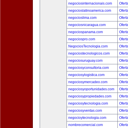
negociosinternacionais.com
Ofert
negocioslatinoamerica.com
Ofert
negocioslima.com
Ofert
negociosnicaragua.com
Ofert
negociospanama.com
Ofert
negociospro.com
Ofert
NegociosTecnologia.com
Ofert
negociostecnologicos.com
Ofert
negociosuruguay.com
Ofert
negociosyconsultoria.com
Ofert
negociosylogistica.com
Ofert
negociosymercadeo.com
Ofert
negociosyoportunidades.com
Ofert
negociosypropiedades.com
Ofert
negociosytecnologia.com
Ofert
negociosyventas.com
Ofert
negocioytecnologia.com
Ofert
nombrecomercial.com
Ofert