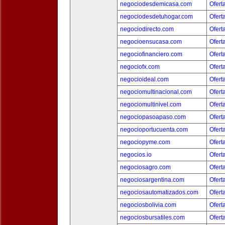
negociodesdemicasa.com
Ofert
negociodesdetuhogar.com
Ofert
negociodirecto.com
Ofert
negocioensucasa.com
Ofert
negociofinanciero.com
Ofert
negociofx.com
Ofert
negocioideal.com
Ofert
negociomultinacional.com
Ofert
negociomultinivel.com
Ofert
negociopasoapaso.com
Ofert
negocioportucuenta.com
Ofert
negociopyme.com
Ofert
negocios.io
Ofert
negociosagro.com
Ofert
negociosargentina.com
Ofert
negociosautomatizados.com
Ofert
negociosbolivia.com
Ofert
negociosbursatiles.com
Ofert