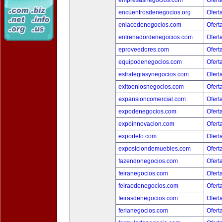
empresasnegocios.com
Ofert
encuentrosdenegocios.org
Ofert
enlacedenegocios.com
Ofert
entrenadordenegocios.com
Ofert
eproveedores.com
Ofert
equipodenegocios.com
Ofert
estrategiasynegocios.com
Ofert
exitoenlosnegocios.com
Ofert
expansioncomercial.com
Ofert
expodenegocios.com
Ofert
expoinnovacion.com
Ofert
exportelo.com
Ofert
exposiciondemuebles.com
Ofert
fazendonegocios.com
Ofert
feiranegocios.com
Ofert
feiraodenegocios.com
Ofert
feirasdenegocios.com
Ofert
ferianegocios.com
Ofert