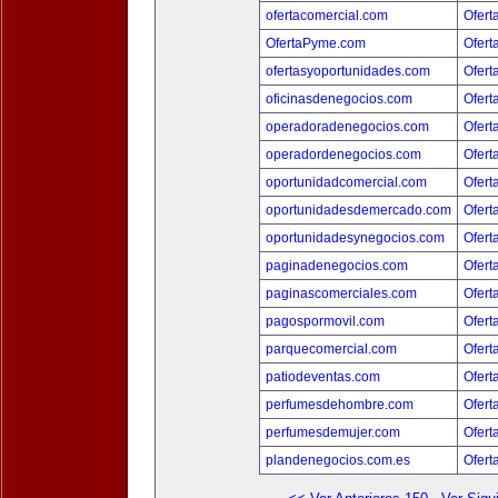
ofertacomercial.com
Ofert
OfertaPyme.com
Ofert
ofertasyoportunidades.com
Ofert
oficinasdenegocios.com
Ofert
operadoradenegocios.com
Ofert
operadordenegocios.com
Ofert
oportunidadcomercial.com
Ofert
oportunidadesdemercado.com
Ofert
oportunidadesynegocios.com
Ofert
paginadenegocios.com
Ofert
paginascomerciales.com
Ofert
pagospormovil.com
Ofert
parquecomercial.com
Ofert
patiodeventas.com
Ofert
perfumesdehombre.com
Ofert
perfumesdemujer.com
Ofert
plandenegocios.com.es
Ofert