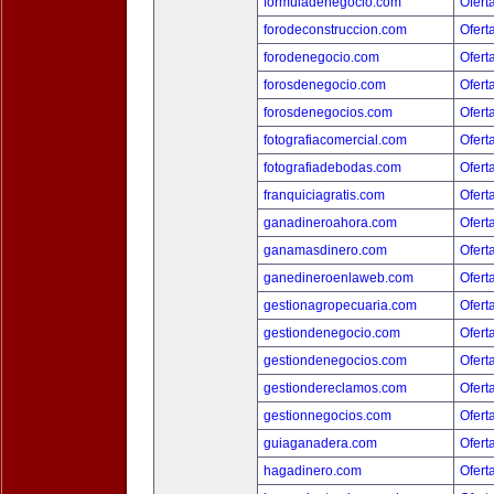
formuladenegocio.com
Ofert
forodeconstruccion.com
Ofert
forodenegocio.com
Ofert
forosdenegocio.com
Ofert
forosdenegocios.com
Ofert
fotografiacomercial.com
Ofert
fotografiadebodas.com
Ofert
franquiciagratis.com
Ofert
ganadineroahora.com
Ofert
ganamasdinero.com
Ofert
ganedineroenlaweb.com
Ofert
gestionagropecuaria.com
Ofert
gestiondenegocio.com
Ofert
gestiondenegocios.com
Ofert
gestiondereclamos.com
Ofert
gestionnegocios.com
Ofert
guiaganadera.com
Ofert
hagadinero.com
Ofert