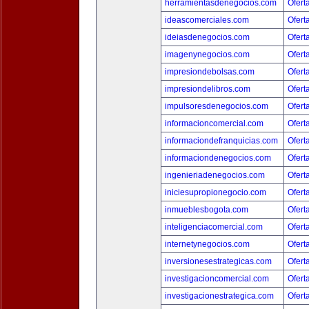
herramientasdenegocios.com
Ofert
ideascomerciales.com
Ofert
ideiasdenegocios.com
Ofert
imagenynegocios.com
Ofert
impresiondebolsas.com
Ofert
impresiondelibros.com
Ofert
impulsoresdenegocios.com
Ofert
informacioncomercial.com
Ofert
informaciondefranquicias.com
Ofert
informaciondenegocios.com
Ofert
ingenieriadenegocios.com
Ofert
iniciesupropionegocio.com
Ofert
inmueblesbogota.com
Ofert
inteligenciacomercial.com
Ofert
internetynegocios.com
Ofert
inversionesestrategicas.com
Ofert
investigacioncomercial.com
Ofert
investigacionestrategica.com
Ofert