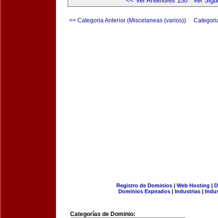
<< Ver Anteriores 150
Ver Sigu
<< Categoria Anterior (Miscelaneas (varios))
Categori
Registro de Dominios
|
Web Hosting
|
D
Dominios Expirados
|
Industrias
|
Indu
Categorías de Dominio: