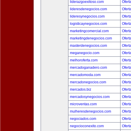
liderazgoexitoso.com
Ofert
lideresdenegocios.com
Ofert
lideresynegocios.com
Ofert
logisticaynegocios.com
Ofert
marketingcomercial.com
Ofert
marketingdenegocios.com
Ofert
masterdenegocios.com
Ofert
meganegocio.com
Ofert
melhoroferta.com
Ofert
mercadoganadero.com
Ofert
mercadomoda.com
Ofert
mercadonegocios.com
Ofert
mercados.biz
Ofert
mercadosynegocios.com
Ofert
microventas.com
Ofert
mulheresdenegocios.com
Ofert
negociados.com
Ofert
negocioconexito.com
Ofert